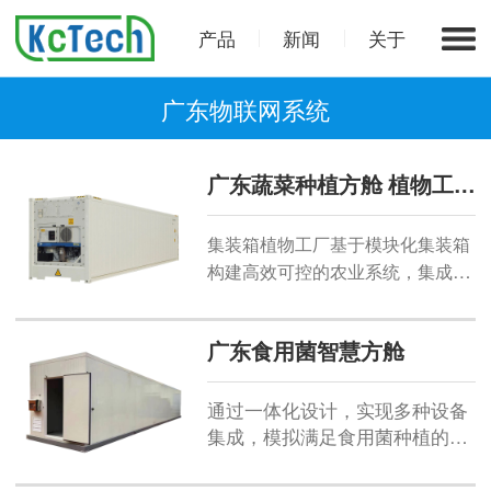
产品
新闻
关于
广东物联网系统
广东蔬菜种植方舱 植物工厂集装箱
集装箱植物工厂基于模块化集装箱
构建高效可控
的
农业系统，集成智
能环控
温湿度、
、光照
、多
(
CO2
)
层立体栽培、水培
气雾栽培及全
/
广东食用菌智慧方舱
光谱
补光技术，实现环境调控
LED
与周年连续生产。适用于城市农
业、应急供菜、特种作物培育及科
通过一体化设计，实现多种设备
集成，模拟满足食用菌种植的生
研场景。
态环境
。
通过物联网、大数据、
云计算、
通信等技术与硬