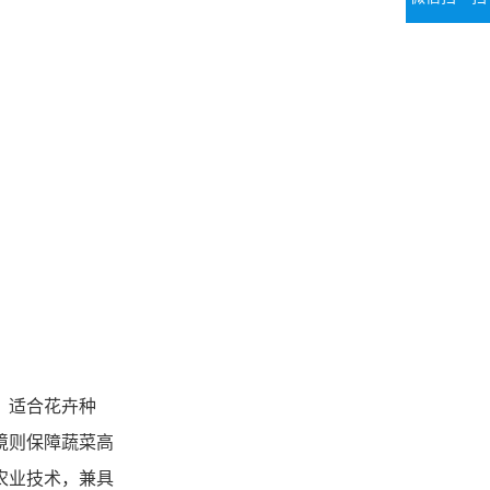
。适合花卉种
境则保障蔬菜高
农业技术，兼具