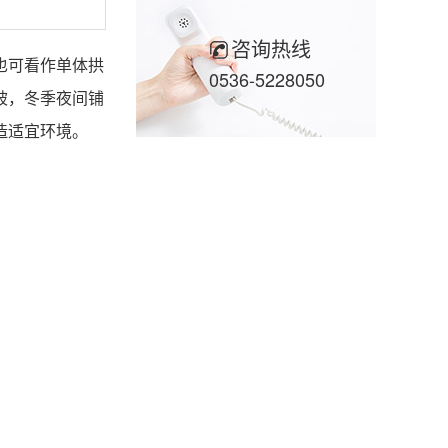
咨询热线
也
可看作单体拱
0536-5228050
被，冬季夜间铺
造适宜环境。