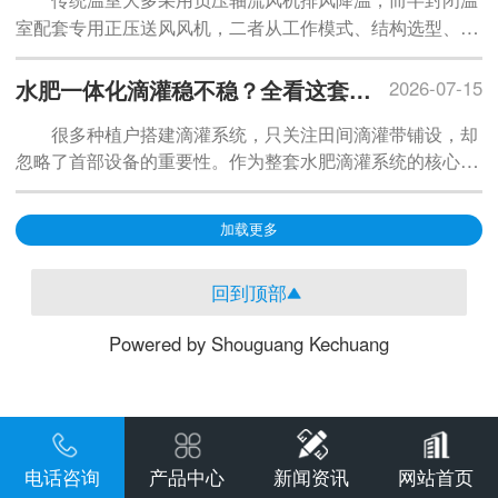
传统温室大多采用负压轴流风机排风降温，而半封闭温
辟全新路径。
室配套专用正压送风风机，二者从工作模式、结构选型、安
装位置、调控逻辑到种植效果都存在本质区别，也是半封闭
温室能够精准控温、防虫、均匀送风的核心硬件支撑。
水肥一体化滴灌稳不稳？全看这套首部设备配置
2026-07-15
很多种植户搭建滴灌系统，只关注田间滴灌带铺设，却
忽略了首部
设备
的重要性。作为整套水肥滴灌系统的核心中
枢，首部枢纽承担取水加压、净水过滤、施肥混肥、智能调
控、安全防护等关键作用，设备搭配是否规范，直接决定灌
加载更多
溉均匀度、是否堵管、系统稳不稳定。
回到顶部
Powered by Shouguang Kechuang
电话咨询
产品中心
新闻资讯
网站首页