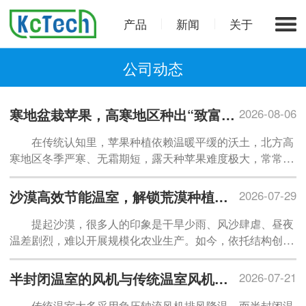
产品
新闻
关于
公司动态
寒地盆栽苹果，高寒地区种出“致富红果”
2026-08-06
在传统认知里，苹果种植依赖温暖平缓的沃土，北方高
寒地区冬季严寒、无霜期短，露天种苹果难度极大，常常面
临冻害、坐果率低、口感差等难题。如今，随着寒地盆栽苹
果栽培技术日趋成熟，
逐渐
打破地域气候限制，让高纬度寒
沙漠高效节能温室，解锁荒漠种植新模式
2026-07-29
冷地区也能实现苹果规模化、精品化种植，成为北方设施农
提起沙漠，很多人的印象是干旱少雨、风沙肆虐、昼夜
业提质增收、农旅融合的特色新赛道。
温差剧烈，难以开展规模化农业生产。如今，依托结构创新
与智能管控技术，沙漠高效节能温室在新疆、甘肃等荒漠区
域落地生根，把昔日不毛之地改造为四季稳产的果蔬基地，
半封闭温室的风机与传统温室风机有什么不同？
2026-07-21
践行
“向戈壁沙漠要食物”的发展思路，为盘活非耕地资源开