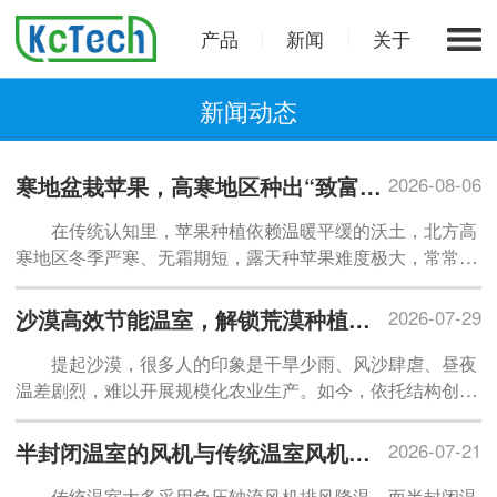
产品
新闻
关于
新闻动态
寒地盆栽苹果，高寒地区种出“致富红果”
2026-08-06
在传统认知里，苹果种植依赖温暖平缓的沃土，北方高
寒地区冬季严寒、无霜期短，露天种苹果难度极大，常常面
临冻害、坐果率低、口感差等难题。如今，随着寒地盆栽苹
果栽培技术日趋成熟，
逐渐
打破地域气候限制，让高纬度寒
沙漠高效节能温室，解锁荒漠种植新模式
2026-07-29
冷地区也能实现苹果规模化、精品化种植，成为北方设施农
提起沙漠，很多人的印象是干旱少雨、风沙肆虐、昼夜
业提质增收、农旅融合的特色新赛道。
温差剧烈，难以开展规模化农业生产。如今，依托结构创新
与智能管控技术，沙漠高效节能温室在新疆、甘肃等荒漠区
域落地生根，把昔日不毛之地改造为四季稳产的果蔬基地，
半封闭温室的风机与传统温室风机有什么不同？
2026-07-21
践行
“向戈壁沙漠要食物”的发展思路，为盘活非耕地资源开