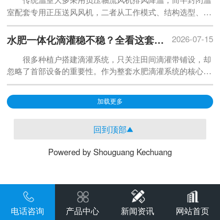
传统温室大多采用负压轴流风机排风降温，而半封闭温
辟全新路径。
室配套专用正压送风风机，二者从工作模式、结构选型、安
装位置、调控逻辑到种植效果都存在本质区别，也是半封闭
温室能够精准控温、防虫、均匀送风的核心硬件支撑。
水肥一体化滴灌稳不稳？全看这套首部设备配置
2026-07-15
很多种植户搭建滴灌系统，只关注田间滴灌带铺设，却
忽略了首部
设备
的重要性。作为整套水肥滴灌系统的核心中
枢，首部枢纽承担取水加压、净水过滤、施肥混肥、智能调
控、安全防护等关键作用，设备搭配是否规范，直接决定灌
加载更多
溉均匀度、是否堵管、系统稳不稳定。
回到顶部
Powered by Shouguang Kechuang
电话咨询
产品中心
新闻资讯
网站首页