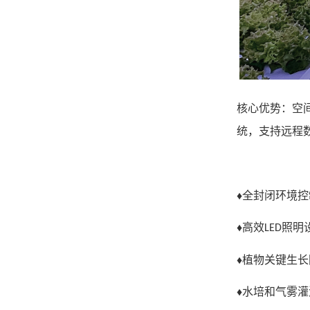
核心优势
：
空
统，支持远程
♦全封闭环境控
♦
高效
照明
LED
♦
植物关键生长
♦
水培和气雾灌