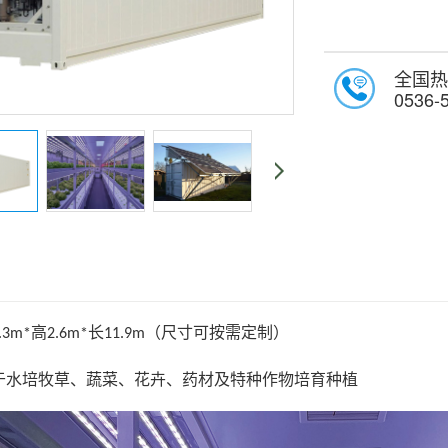
全国热
0536-
高
长
（尺寸可按需定制）
.3m*
2.6m*
11.9m
于水培牧草、蔬菜、花卉、药材及特种作物培育种植