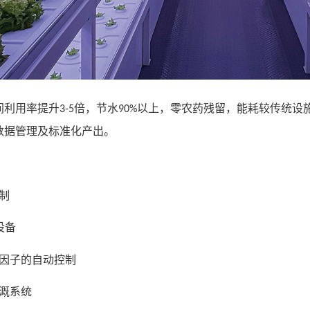
间利用率提升
倍，节水
以上，零农药残留，
能耗
较传统设
3-5
90%
数据管理及标准化产出。
制
设备
因子的自动控制
溉系统